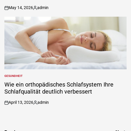
May 14, 2026
admin
on
Posted
by
GESUNDHEIT
POSTED
IN
Wie ein orthopädisches Schlafsystem Ihre
Schlafqualität deutlich verbessert
April 13, 2026
admin
on
Posted
by