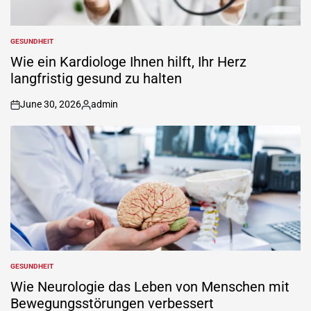
GESUNDHEIT
POSTED
IN
Wie ein Kardiologe Ihnen hilft, Ihr Herz
langfristig gesund zu halten
June 30, 2026
admin
on
Posted
by
GESUNDHEIT
POSTED
IN
Wie Neurologie das Leben von Menschen mit
Bewegungsstörungen verbessert