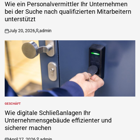
IN
Wie ein Personalvermittler Ihr Unternehmen
bei der Suche nach qualifizierten Mitarbeitern
unterstützt
July 20, 2026
admin
on
Posted
by
GESCHÄFT
POSTED
IN
Wie digitale Schließanlagen Ihr
Unternehmensgebäude effizienter und
sicherer machen
April 27, 2026
admin