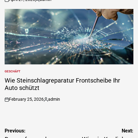
on
Posted
by
GESCHÄFT
POSTED
IN
Wie Steinschlagreparatur Frontscheibe Ihr
Auto schützt
February 25, 2026
admin
on
Posted
by
Post
Previous:
Next: